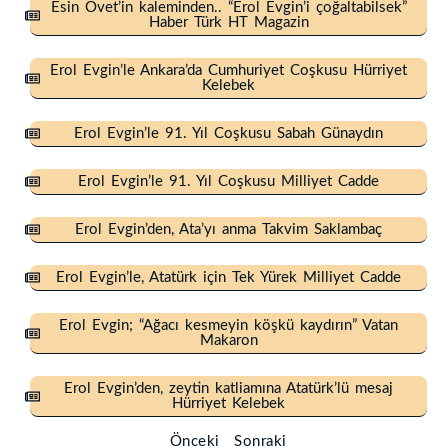
Esin Övet’in kaleminden.. “Erol Evgin’i çoğaltabilsek”
Haber Türk HT Magazin
Erol Evgin’le Ankara’da Cumhuriyet Coşkusu Hürriyet
Kelebek
Erol Evgin’le 91. Yıl Coşkusu Sabah Günaydın
Erol Evgin’le 91. Yıl Coşkusu Milliyet Cadde
Erol Evgin’den, Ata’yı anma Takvim Saklambaç
Erol Evgin’le, Atatürk için Tek Yürek Milliyet Cadde
Erol Evgin; “Ağacı kesmeyin köşkü kaydırın” Vatan
Makaron
Erol Evgin’den, zeytin katliamına Atatürk’lü mesaj
Hürriyet Kelebek
Önceki
Sonraki