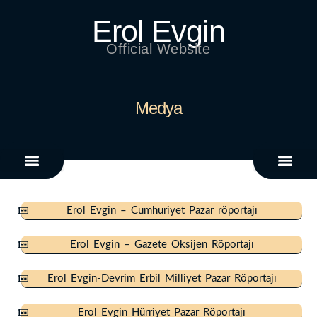
Erol Evgin
Official Website
Medya
Zaman Tüneli
Erol Evgin – Cumhuriyet Pazar röportajı
Erol Evgin – Gazete Oksijen Röportajı
Erol Evgin-Devrim Erbil Milliyet Pazar Röportajı
Erol Evgin Hürriyet Pazar Röportajı