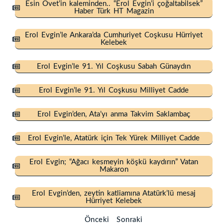
Esin Övet’in kaleminden.. “Erol Evgin’i çoğaltabilsek”
Haber Türk HT Magazin
Erol Evgin’le Ankara’da Cumhuriyet Coşkusu Hürriyet
Kelebek
Erol Evgin’le 91. Yıl Coşkusu Sabah Günaydın
Erol Evgin’le 91. Yıl Coşkusu Milliyet Cadde
Erol Evgin’den, Ata’yı anma Takvim Saklambaç
Erol Evgin’le, Atatürk için Tek Yürek Milliyet Cadde
Erol Evgin; “Ağacı kesmeyin köşkü kaydırın” Vatan
Makaron
Erol Evgin’den, zeytin katliamına Atatürk’lü mesaj
Hürriyet Kelebek
Önceki
Sonraki