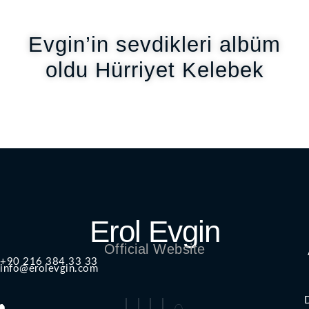
Evgin’in sevdikleri albüm
oldu Hürriyet Kelebek
Erol Evgin
Official Website
+90 216 384 33 33
info@erolevgin.com