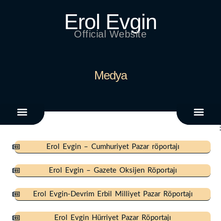
Erol Evgin
Official Website
Medya
Zaman Tüneli
Erol Evgin – Cumhuriyet Pazar röportajı
Erol Evgin – Gazete Oksijen Röportajı
Erol Evgin-Devrim Erbil Milliyet Pazar Röportajı
Erol Evgin Hürriyet Pazar Röportajı