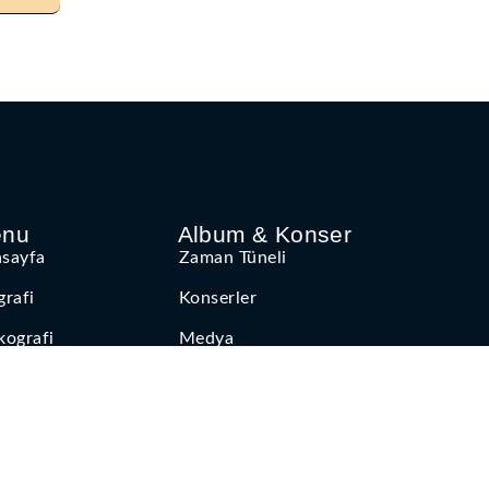
nu
Album & Konser
sayfa
Zaman Tüneli
grafi
Konserler
kografi
Medya
 Gallery
Klipler
işim