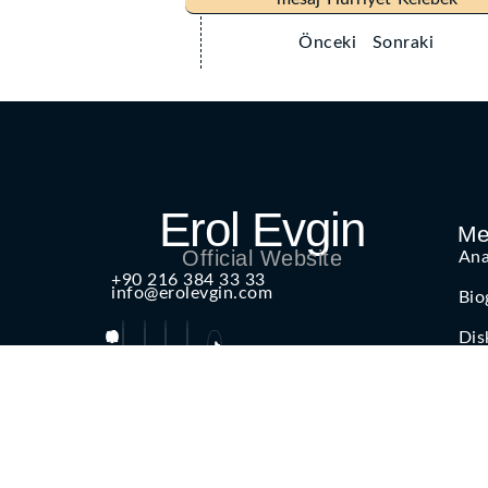
Önceki
Sonraki
Erol Evgin
Me
Official Website
Ana
+90 216 384 33 33
info@erolevgin.com
Bio
Dis
Art
İlet
2025 © Tüm Hakları Saklıdır.