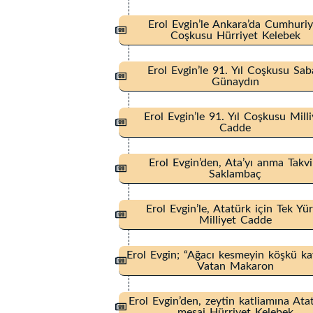
Erol Evgin’le Ankara’da Cumhuriy
Coşkusu Hürriyet Kelebek
Erol Evgin’le 91. Yıl Coşkusu Sa
Günaydın
Erol Evgin’le 91. Yıl Coşkusu Milli
Cadde
Erol Evgin’den, Ata’yı anma Takv
Saklambaç
Erol Evgin’le, Atatürk için Tek Yü
Milliyet Cadde
Erol Evgin; “Ağacı kesmeyin köşkü ka
Vatan Makaron
Erol Evgin’den, zeytin katliamına Atat
mesaj Hürriyet Kelebek