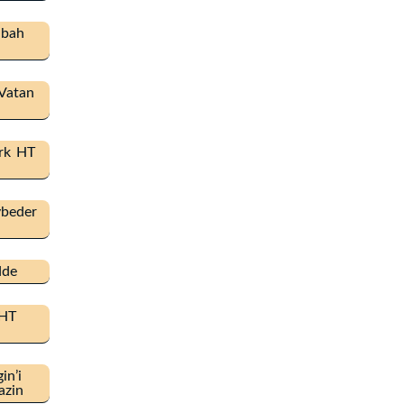
abah
 Vatan
ürk HT
ybeder
dde
 HT
in’i
azin