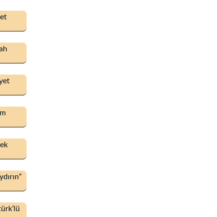
et
bah
yet
im
rek
ydırın”
ürk’lü