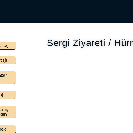
Sergi Ziyareti / Hür
rtajı
tajı
azar
ajı
ttım,
dın
bek