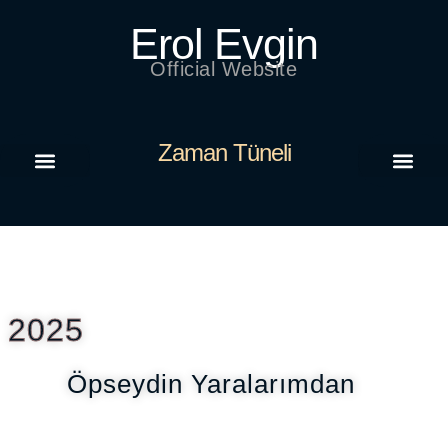
Erol Evgin
Official Website
Zaman Tüneli
Zaman Tüneli
2025
Öpseydin Yaralarımdan